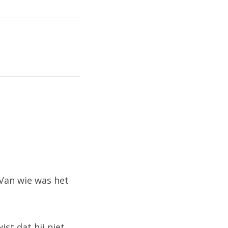
 Van wie was het
st dat hij niet