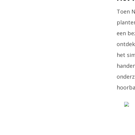
Toen N
planten
een be
ontdekk
het si
handen 
onderz
hoorbar