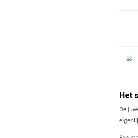
Het 
De juw
eigenli
Een mo