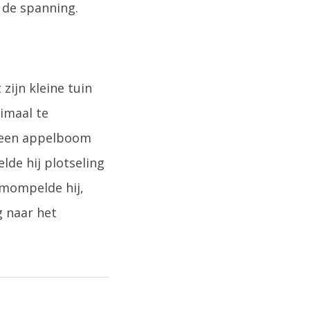
 de spanning.
zijn kleine tuin
imaal te
g een appelboom
elde hij plotseling
 mompelde hij,
g naar het