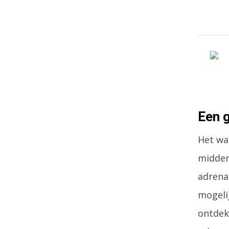
Een 
Het wa
midden,
adrena
mogelij
ontdek