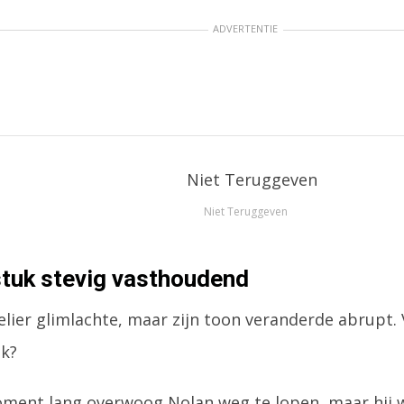
ADVERTENTIE
Niet Teruggeven
stuk stevig vasthoudend
elier glimlachte, maar zijn toon veranderde abrupt.
jk?
ment lang overwoog Nolan weg te lopen, maar hij wi