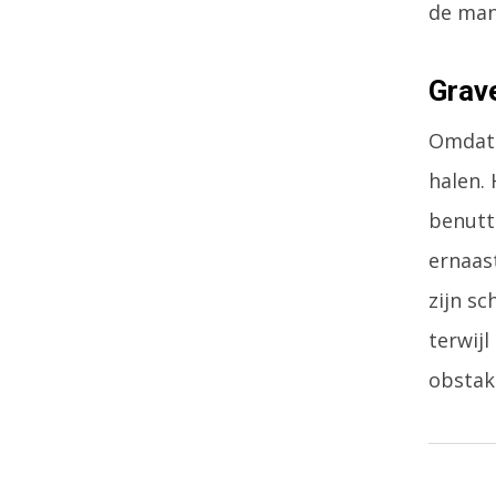
de man
Grave
Omdat 
halen.
benutt
ernaast
zijn s
terwijl
obstak