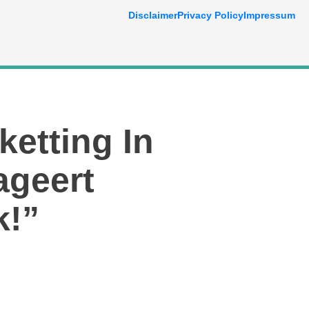
Disclaimer
Privacy Policy
Impressum
ketting In
ageert
k!”