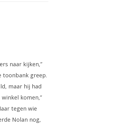
rs naar kijken,”
 de toonbank greep.
ld, maar hij had
n winkel komen,”
Maar tegen wie
erde Nolan nog,