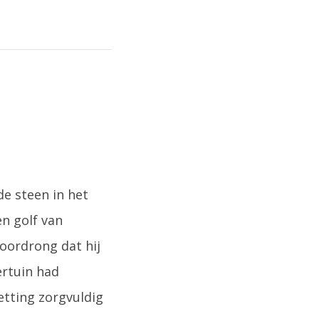
e steen in het
en golf van
oordrong dat hij
ertuin had
etting zorgvuldig