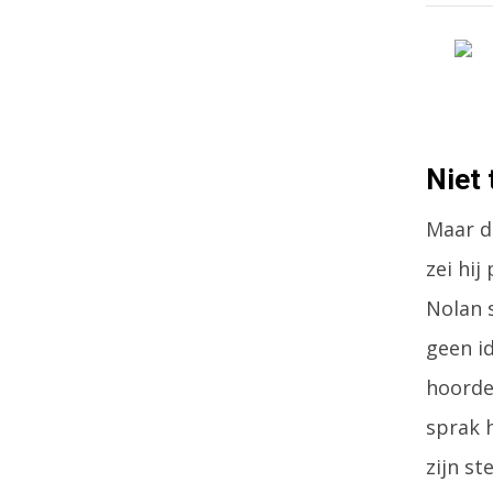
Niet
Maar d
zei hij
Nolan 
geen i
hoorde
sprak 
zijn st